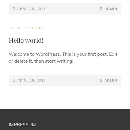
POSTED-
BY
BYLINE
APRIL 25, 2023
ADMIN
ON
LINE
CAT
UNCATEGORIZED
LINKS
Hello world!
Welcome to WordPress. This is your first post. Edit
or delete it, then start writing!
POSTED-
BY
BYLINE
APRIL 25, 2023
ADMIN
ON
LINE
IMPRESSUM